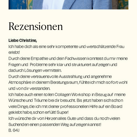
Rezensionen
Liebe Christine, 
Ich habe dich als eine sehr kompetente und wertschätzende Frau 
erlebt!
Durch deine Empathie und dein Fachwissen konntest du mir meine 
Fragen und  Probleme sehr klar und strukturiert aufzeigen und 
dadurch Lösungen vermitteln.
Durch deine vertrauensvolle Ausstrahlung und angenehme 
Atmosphäre in deinem Beratungsraum, fühlte ich mich sofort wohl 
und von dir verstanden.
Ich habe auch einen tollen Collagen Workshop in Bezug auf meine 
Wünsche und Träume bei dir besucht. Bis jetzt haben sich schon 
viele Dinge, die ich mit deiner professionellen Hilfe auf ein Board 
geklebt habe, schon erfüllt! Super!
Ich wünsche dir von Herzen alles Gute und dass du noch vielen 
Suchenden einen passenden Weg aufzeigen kannst!
B. 64J